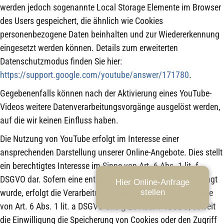
werden jedoch sogenannte Local Storage Elemente im Browser
des Users gespeichert, die ähnlich wie Cookies
personenbezogene Daten beinhalten und zur Wiedererkennung
eingesetzt werden können. Details zum erweiterten
Datenschutzmodus finden Sie hier:
https://support.google.com/youtube/answer/171780
.
Gegebenenfalls können nach der Aktivierung eines YouTube-
Videos weitere Datenverarbeitungsvorgänge ausgelöst werden,
auf die wir keinen Einfluss haben.
Die Nutzung von YouTube erfolgt im Interesse einer
ansprechenden Darstellung unserer Online-Angebote. Dies stellt
ein berechtigtes Interesse im Sinne von Art. 6 Abs. 1 lit. f
DSGVO dar. Sofern eine entsprechende Einwilligung abgefragt
Hier Online-Anfrage
wurde, erfolgt die Verarbeitung ausschließlich auf Grundlage
stellen
von Art. 6 Abs. 1 lit. a DSGVO und § 25 Abs. 1 TDDDG, soweit
die Einwilligung die Speicherung von Cookies oder den Zugriff